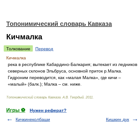
Топонимический словарь Кавказа
Кичмалка
Толкование
Перевод
Кичмалка
река в республике Кабардино-Балкария; вытекает из ледников
северных склонов Эльбруса, основной приток р.Малка.
Гидроним переводится, как «малая Малка», где кичи –
«малый» (балк.); Малка – см. ниже.
Топонимический словарь Кавказа
.
А.В. Твердый
.
2011
.
Игры ⚽
Нужен реферат?
Кичкинеколбаши
Кишкин дук