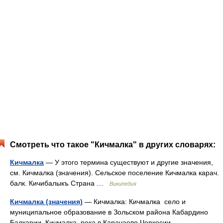
Смотреть что такое "Кичмалка" в других словарях:
Кичмалка
— У этого термина существуют и другие значения,
см. Кичмалка (значения). Сельское поселение Кичмалка карач.
балк. Кичибалыкъ Страна …
Википедия
Кичмалка (значения)
— Кичмалка: Кичмалка село и
муниципальное образование в Зольском района Кабардино
Балкарии. Кичмалка река в Карачаево Черкесии,